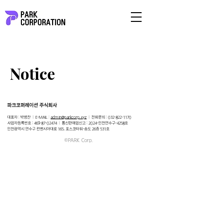
Notice
​파크코퍼레이션 주식회사
대표자 : 박병찬
l
E-MAIL :
admin@parkcorp.xyz
l
전화문의 :
032-822-1170
사업자등록번호 : 469-87-02474
l
통신판매업신고 : 2024-인천연수구-4258호
인천광역시 연수구 컨벤시아대로 165, 포스코타워-송도 26층 531호
©PARK Corp.